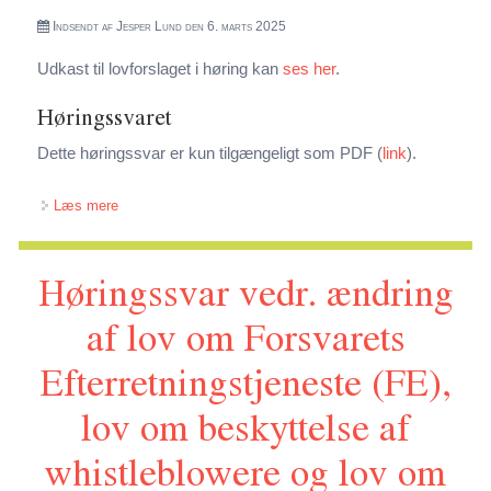
Indsendt af
Jesper Lund
den 6. marts 2025
Udkast til lovforslaget i høring kan
ses her
.
Høringssvaret
Dette høringssvar er kun tilgængeligt som PDF (
link
).
om Høringssvar vedr. ændring af lov om Politiets
Læs mere
Efterretningstjeneste (PET), (Understøttelse af Politiets
Høringssvar vedr. ændring
Efterretningstjenestes mulighed for at udføre data- og
analysebaseret efterretningsvirksomhed m.v.)
af lov om Forsvarets
Efterretningstjeneste (FE),
lov om beskyttelse af
whistleblowere og lov om