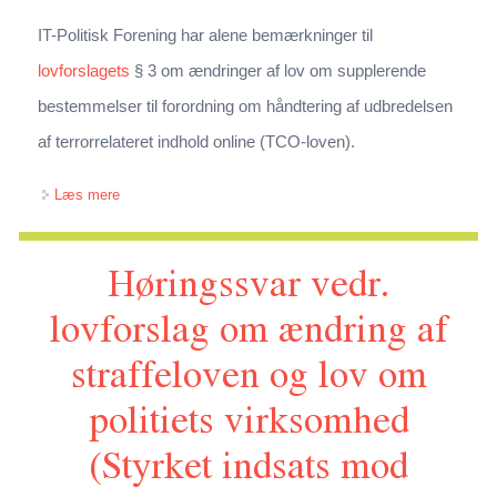
IT-Politisk Forening har alene bemærkninger til
lovforslagets
§ 3 om ændringer af lov om supplerende
bestemmelser til forordning om håndtering af udbredelsen
af terrorrelateret indhold online (TCO-loven).
om Høringssvar vedr. lovforslag om ændring af
Læs mere
straffeloven, lov om politiets virksomhed og lov om
Høringssvar vedr.
supplerende bestemmelser til forordning om håndtering af
udbredelsen af terrorrelateret indhold online
lovforslag om ændring af
straffeloven og lov om
politiets virksomhed
(Styrket indsats mod