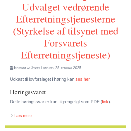
Udvalget vedrørende
Efterretningstjenesterne
(Styrkelse af tilsynet med
Forsvarets
Efterretningstjeneste)
Indsendt af
Jesper Lund
den 28. februar 2025
Udkast til lovforslaget i høring kan
ses her
.
Høringssvaret
Dette høringssvar er kun tilgængeligt som PDF (
link
).
om Høringssvar vedr. ændring af lov om Forsvarets
Læs mere
Efterretningstjeneste (FE), lov om beskyttelse af