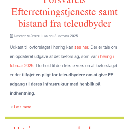
Efterretningstjeneste samt
bistand fra teleudbyder
Indsendt af
Jesper Lund
den 3. oktober 2025
Udkast til lovforslaget i høring kan
ses her
. Der er tale om
en opdateret udgave af det lovforslag, som var
i høring i
februar 2025
. I forhold til den første version af lovforslaget
er der
tilføjet en pligt for teleudbydere om at give FE
adgang til deres infrastruktur med henblik på
indhentning
.
om Høringssvar vedr. ændring af lov om Forsvarets
Læs mere
Efterretningstjeneste (FE), lov om beskyttelse af
whistleblowere og lov om Udvalget vedrørende