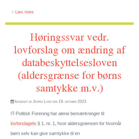
om Høringssvar vedr. lovforslag om ændring af
Læs mere
retsplejeloven (Ændring af reglerne om hastesikring og
Høringssvar vedr.
udlevering af oplysninger om teletrafik)
lovforslag om ændring af
databeskyttelsesloven
(aldersgrænse for børns
samtykke m.v.)
Indsendt af
Jesper Lund
den 19. oktober 2023
IT-Politisk Forening har alene bemærkninger til
lovforslagets
§ 1, nr. 1, hvor aldersgrænsen for hvornår
børn selv kan give samtykke til en