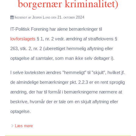
borgernær kriminalitet)
Indsendt af
Jesper Lund
den 21. oktober 2024
IT-Politisk Forening har alene bemærkninger til
lovforslagets
§ 1, nr. 2 vedr. ændring af straffelovens §
263, stk. 2, nr. 2 (uberettiget hemmelig aflytning eller
optagelse af samtaler, som man ikke selv deltager i).
I selve lovteksten ændres ”hemmeligt” til ”skjult”, hvilket jf.
de almindelige bemærkninger pkt. 2.2.3 er en rent sproglig
ændring, der har til formål i bemærkningerne nærmere at
beskrive, hvornår der er tale om en skjult aflytning eller
optagelse.
om Høringssvar vedr. lovforslag om ændring af
Læs mere
straffeloven og lov om politiets virksomhed (Styrket