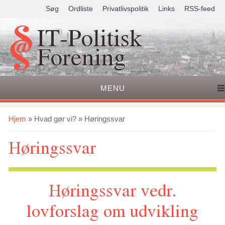
Søg
Ordliste
Privatlivspolitik
Links
RSS-feed
IT-Politisk
Forening
MENU
Du er her
Hjem
»
Hvad gør vi?
» Høringssvar
Høringssvar
Høringssvar vedr.
lovforslag om udvikling