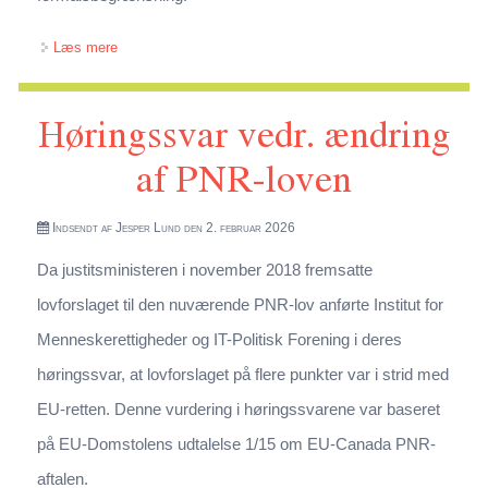
om Høringssvar vedr. lovforslag om udvikling og
Læs mere
anvendelse af AI-systemer ved behandling af
Høringssvar vedr. ændring
personoplysninger i den offentlige forvaltning
af PNR-loven
Indsendt af
Jesper Lund
den 2. februar 2026
Da justitsministeren i november 2018 fremsatte
lovforslaget til den nuværende PNR-lov anførte Institut for
Menneskerettigheder og IT-Politisk Forening i deres
høringssvar, at lovforslaget på flere punkter var i strid med
EU-retten. Denne vurdering i høringssvarene var baseret
på EU-Domstolens udtalelse 1/15 om EU-Canada PNR-
aftalen.