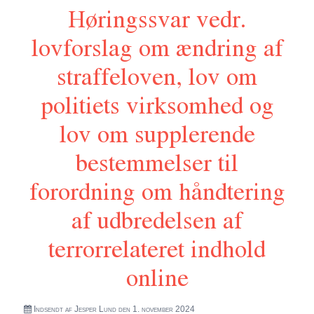
Høringssvar vedr.
whistleblowere og lov om Udvalget vedrørende
Efterretningstjenesterne (Styrkelse af tilsynet med
lovforslag om ændring af
Forsvarets Efterretningstjeneste)
straffeloven, lov om
politiets virksomhed og
lov om supplerende
bestemmelser til
forordning om håndtering
af udbredelsen af
terrorrelateret indhold
online
Indsendt af
Jesper Lund
den 1. november 2024