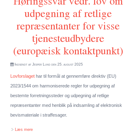
Høringssvar vedr. lov om
Efterretningstjenesterne (Styrkelse af tilsynet med
udpegning af retlige
Forsvarets Efterretningstjeneste samt bistand fra
repræsentanter for visse
teleudbyder
tjenesteudbydere
(europæisk kontaktpunkt)
Indsendt af
Jesper Lund
den 25. august 2025
Lovforslaget
har til formål at gennemføre direktiv (EU)
2023/1544 om harmoniserede regler for udpegning af
bestemte forretningssteder og udpegning af retlige
repræsentanter med henblik på indsamling af elektronisk
bevismateriale i straffesager.
om Høringssvar vedr. lov om udpegning af retlige
Læs mere