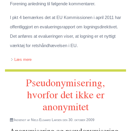
Forening anledning til følgende kommentarer.
I pkt 4 bemærkes det at EU Kommissionen i april 2011 har
offentliggjort en evalueringsrapport om logningsdirektivet.
Det anføres at evalueringen viser, at logning er et nyttigt
værktøj for retshåndhævelsen i EU.
om IT-Pols Høringssvar til lovforslag om endnu engang at
Læs mere
udsætte revisionen af logningbekendtgørelsen
Pseudonymisering,
hvorfor det ikke er
anonymitet
Indsendt af
Niels Elgaard Larsen
den 30. oktober 2009
Anonymisering og pseudonymisering