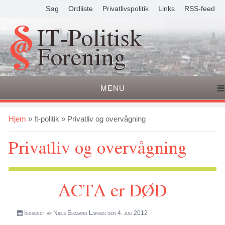
Søg
Ordliste
Privatlivspolitik
Links
RSS-feed
IT-Politisk
Forening
MENU
Du er her
Hjem
»
It-politik
» Privatliv og overvågning
Privatliv og overvågning
ACTA er DØD
Indsendt af
Niels Elgaard Larsen
den 4. juli 2012