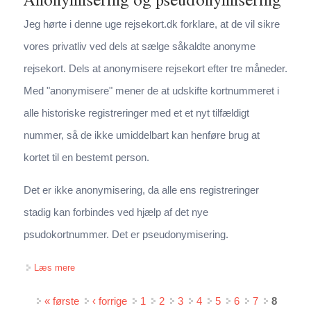
Jeg hørte i denne uge rejsekort.dk forklare, at de vil sikre
vores privatliv ved dels at sælge såkaldte anonyme
rejsekort. Dels at anonymisere rejsekort efter tre måneder.
Med "anonymisere" mener de at udskifte kortnummeret i
alle historiske registreringer med et et nyt tilfældigt
nummer, så de ikke umiddelbart kan henføre brug at
kortet til en bestemt person.
Det er ikke anonymisering, da alle ens registreringer
stadig kan forbindes ved hjælp af det nye
psudokortnummer. Det er pseudonymisering.
om Pseudonymisering, hvorfor det ikke er anonymitet
Læs mere
Sider
« første
‹ forrige
1
2
3
4
5
6
7
8