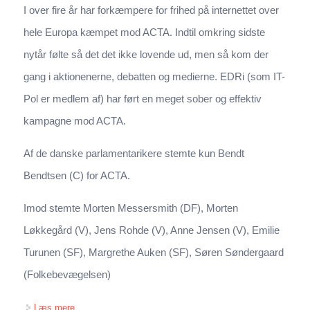
I over fire år har forkæmpere for frihed på internettet over
hele Europa kæmpet mod ACTA. Indtil omkring sidste
nytår følte så det det ikke lovende ud, men så kom der
gang i aktionenerne, debatten og medierne. EDRi (som IT-
Pol er medlem af) har ført en meget sober og effektiv
kampagne mod ACTA.
Af de danske parlamentarikere stemte kun Bendt
Bendtsen (C) for ACTA.
Imod stemte Morten Messersmith (DF), Morten
Løkkegård (V), Jens Rohde (V), Anne Jensen (V), Emilie
Turunen (SF), Margrethe Auken (SF), Søren Søndergaard
(Folkebevægelsen)
om ACTA er DØD
Læs mere