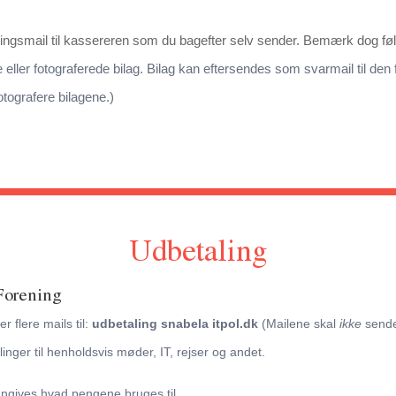
ingsmail til kassereren som du bagefter selv sender. Bemærk dog fø
e eller fotograferede bilag. Bilag kan eftersendes som svarmail til den f
otografere bilagene.)
Udbetaling
 Forening
r flere mails til:
udbetaling snabela itpol.dk
(Mailene skal
ikke
sendes
inger til henholdsvis møder, IT, rejser og andet.
 angives hvad pengene bruges til