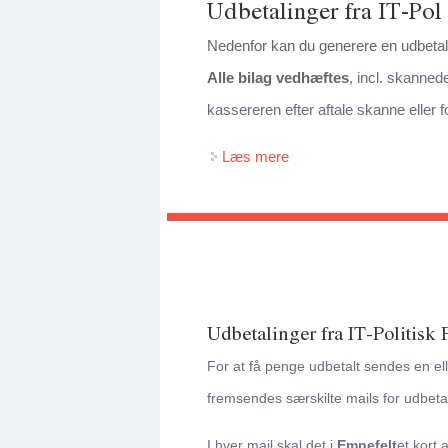
Udbetalinger fra IT-Pol
Nedenfor kan du generere en udbetal
Alle bilag vedhæftes
, incl. skanned
kassereren efter aftale skanne eller f
Læs mere
om Udbetaling fra itpol
Udbetalinger fra IT-Politisk
For at få penge udbetalt sendes en elle
fremsendes særskilte mails for udbetal
I hver mail skal det i
Emnefelt
et kort