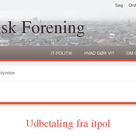
Søg
Ord
isk Forening
IT-POLITIK
HVAD GØR VI?
OM 
tyrelse
Udbetaling fra itpol