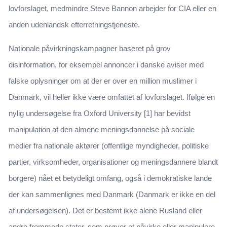
lovforslaget, medmindre Steve Bannon arbejder for CIA eller en
anden udenlandsk efterretningstjeneste.
Nationale påvirkningskampagner baseret på grov
disinformation, for eksempel annoncer i danske aviser med
falske oplysninger om at der er over en million muslimer i
Danmark, vil heller ikke være omfattet af lovforslaget. Ifølge en
nylig undersøgelse fra Oxford University [1] har bevidst
manipulation af den almene meningsdannelse på sociale
medier fra nationale aktører (offentlige myndigheder, politiske
partier, virksomheder, organisationer og meningsdannere blandt
borgere) nået et betydeligt omfang, også i demokratiske lande
der kan sammenlignes med Danmark (Danmark er ikke en del
af undersøgelsen). Det er bestemt ikke alene Rusland eller
andre fremmede stater, som prøver at påvirke eller manipulere