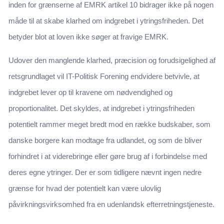
inden for grænserne af EMRK artikel 10 bidrager ikke på nogen
måde til at skabe klarhed om indgrebet i ytringsfriheden. Det
betyder blot at loven ikke søger at fravige EMRK.
Udover den manglende klarhed, præcision og forudsigelighed af
retsgrundlaget vil IT-Politisk Forening endvidere betvivle, at
indgrebet lever op til kravene om nødvendighed og
proportionalitet. Det skyldes, at indgrebet i ytringsfriheden
potentielt rammer meget bredt mod en række budskaber, som
danske borgere kan modtage fra udlandet, og som de bliver
forhindret i at viderebringe eller gøre brug af i forbindelse med
deres egne ytringer. Der er som tidligere nævnt ingen nedre
grænse for hvad der potentielt kan være ulovlig
påvirkningsvirksomhed fra en udenlandsk efterretningstjeneste.