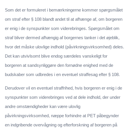
Som det er formuleret i bemærkningerne kommer spørgsmålet
om straf efter § 108 blandt andet til at afhænge af, om borgeren
er enig i de synspunkter som viderebringes. Spørgsmålet om
straf bliver dermed afhængig af borgernes tanker i det øjeblik,
hvor det måske ulovlige indhold (påvirkningsvirksomhed) deles.
Det kan utvivlsomt blive endog særdeles vanskeligt for
borgeren at sandsynliggøre den fornødne enighed med de
budskaber som udbredes i en eventuel straffesag efter § 108.
Derudover vil en eventuel straffrihed, hvis borgeren er enig i de
synspunkter som viderebringes ved at dele indhold, der under
andre omstændigheder kan være ulovlig
påvirkningsvirksomhed, næppe forhindre at PET påbegynder
en indgribende overvågning og efterforskning af borgeren på