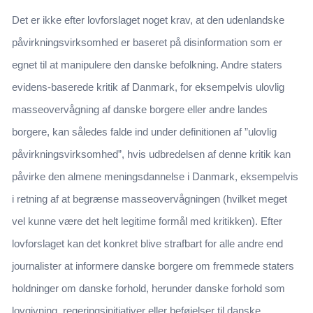
Det er ikke efter lovforslaget noget krav, at den udenlandske
påvirkningsvirksomhed er baseret på disinformation som er
egnet til at manipulere den danske befolkning. Andre staters
evidens-baserede kritik af Danmark, for eksempelvis ulovlig
masseovervågning af danske borgere eller andre landes
borgere, kan således falde ind under definitionen af ”ulovlig
påvirkningsvirksomhed”, hvis udbredelsen af denne kritik kan
påvirke den almene meningsdannelse i Danmark, eksempelvis
i retning af at begrænse masseovervågningen (hvilket meget
vel kunne være det helt legitime formål med kritikken). Efter
lovforslaget kan det konkret blive strafbart for alle andre end
journalister at informere danske borgere om fremmede staters
holdninger om danske forhold, herunder danske forhold som
lovgivning, regeringsinitiativer eller beføjelser til danske