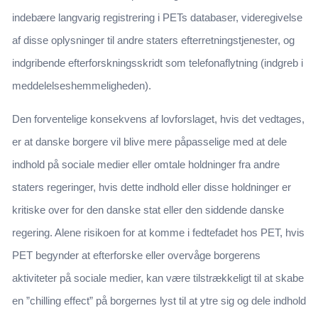
indebære langvarig registrering i PETs databaser, videregivelse
af disse oplysninger til andre staters efterretningstjenester, og
indgribende efterforskningsskridt som telefonaflytning (indgreb i
meddelelseshemmeligheden).
Den forventelige konsekvens af lovforslaget, hvis det vedtages,
er at danske borgere vil blive mere påpasselige med at dele
indhold på sociale medier eller omtale holdninger fra andre
staters regeringer, hvis dette indhold eller disse holdninger er
kritiske over for den danske stat eller den siddende danske
regering. Alene risikoen for at komme i fedtefadet hos PET, hvis
PET begynder at efterforske eller overvåge borgerens
aktiviteter på sociale medier, kan være tilstrækkeligt til at skabe
en ”chilling effect” på borgernes lyst til at ytre sig og dele indhold