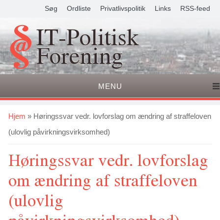
Søg
Ordliste
Privatlivspolitik
Links
RSS-feed
IT-Politisk
Forening
MENU
Du er her
Hjem
» Høringssvar vedr. lovforslag om ændring af straffeloven
(ulovlig påvirkningsvirksomhed)
Høringssvar vedr. lovforslag
om ændring af straffeloven
(ulovlig
påvirkningsvirksomhed)