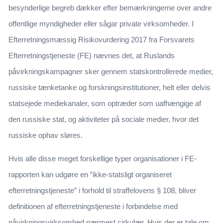
besynderlige begreb dækker efter bemærkningerne over andre
offentlige myndigheder eller sågar private virksomheder. I
Efterretningsmæssig Risikovurdering 2017 fra Forsvarets
Efterretningstjeneste (FE) nævnes det, at Ruslands
påvirkningskampagner sker gennem statskontrollerede medier,
russiske tænketanke og forskningsinstitutioner, helt eller delvis
statsejede mediekanaler, som optræder som uafhængige af
den russiske stat, og aktiviteter på sociale medier, hvor det
russiske ophav sløres.
Hvis alle disse meget forskellige typer organisationer i FE-
rapporten kan udgøre en ”ikke-statsligt organiseret
efterretningstjeneste” i forhold til straffelovens § 108, bliver
definitionen af efterretningstjeneste i forbindelse med
påvirkningsvirksomhed nærmest cirkulær. Hvis der er tale om