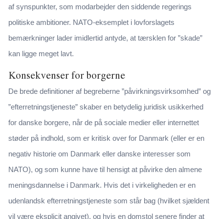
af synspunkter, som modarbejder den siddende regerings
politiske ambitioner. NATO-eksemplet i lovforslagets
bemærkninger lader imidlertid antyde, at tærsklen for ”skade”
kan ligge meget lavt.
Konsekvenser for borgerne
De brede definitioner af begreberne ”påvirkningsvirksomhed” og
”efterretningstjeneste” skaber en betydelig juridisk usikkerhed
for danske borgere, når de på sociale medier eller internettet
støder på indhold, som er kritisk over for Danmark (eller er en
negativ historie om Danmark eller danske interesser som
NATO), og som kunne have til hensigt at påvirke den almene
meningsdannelse i Danmark. Hvis det i virkeligheden er en
udenlandsk efterretningstjeneste som står bag (hvilket sjældent
vil være eksplicit angivet), og hvis en domstol senere finder at