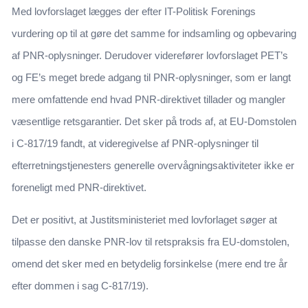
Med lovforslaget lægges der efter IT-Politisk Forenings
vurdering op til at gøre det samme for indsamling og opbevaring
af PNR-oplysninger. Derudover viderefører lovforslaget PET’s
og FE’s meget brede adgang til PNR-oplysninger, som er langt
mere omfattende end hvad PNR-direktivet tillader og mangler
væsentlige retsgarantier. Det sker på trods af, at EU-Domstolen
i C-817/19 fandt, at videregivelse af PNR-oplysninger til
efterretningstjenesters generelle overvågningsaktiviteter ikke er
foreneligt med PNR-direktivet.
Det er positivt, at Justitsministeriet med lovforlaget søger at
tilpasse den danske PNR-lov til retspraksis fra EU-domstolen,
omend det sker med en betydelig forsinkelse (mere end tre år
efter dommen i sag C-817/19).