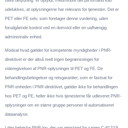
have betydning” er opfyldt, medmindre det på forhånd kan
udelukkes, at oplysningerne har relevans for tjenesten. Det er
PET eller FE selv, som foretager denne vurdering, uden
forudgående kontrol ved en domstol eller en uafhængig
administrativ enhed.
Modsat hvad gælder for kompetente myndigheder i PNR-
direktivet er der altså reelt ingen begrænsninger for
videregivelsen af PNR-oplysninger til PET og FE. De
behandlingsbetingelser og retsgarantier, som er fastsat for
PNR-enheden i PNR-direktivet, gælder ikke for behandlingen
hos PET og FE, heller ikke hvis tjenesterne får udleveret PNR-
oplysninger om en større gruppe personer til automatiseret
dataanalyse.
I den belgiske PNR-lov, der var genstand for sagen C-817/19,