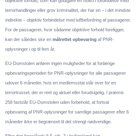
objektive forhold, som kan godtgøre en risiko i forbindelse med
terrorhandlinger eller grov kriminalitet, der har en – i det mindste
indirekte – objektiv forbindelse med luftbefordring af passagerer.
For de passagerer, hvor sådanne objektive forhold foreligger,
kan der således ske en
målrettet opbevaring
af PNR-
oplysninger i op til fem år.
EU-Domstolen anfører ingen muligheder for at forlænge
opbevaringsperioden for PNR-oplysninger for alle passagerer
udover 6 måneder, hvis en medlemsstat står over for en
terrortrussel, der er reel og aktuel eller forudsigelig. I præmis
258 fastslår EU-Domstolen uden forbehold, at fortsat
opbevaring af PNR-oplysninger for samtlige passagerer efter 6
måneder ikke er begrænset til det strengt nødvendige.
Efter den foreslåede § 5, stk. 3 i lovforslaget kan