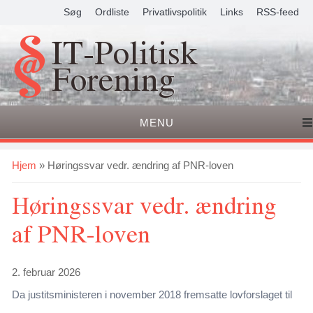
Søg
Ordliste
Privatlivspolitik
Links
RSS-feed
IT-Politisk
Forening
MENU
Du er her
Hjem
» Høringssvar vedr. ændring af PNR-loven
Høringssvar vedr. ændring
af PNR-loven
2. februar 2026
Da justitsministeren i november 2018 fremsatte lovforslaget til