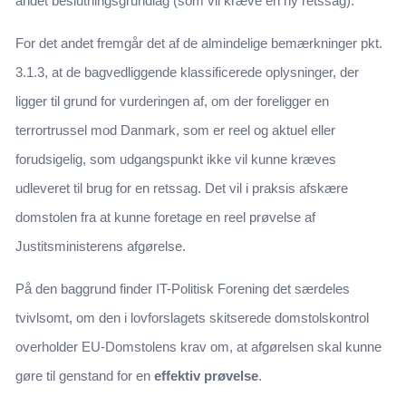
andet beslutningsgrundlag (som vil kræve en ny retssag).
For det andet fremgår det af de almindelige bemærkninger pkt.
3.1.3, at de bagvedliggende klassificerede oplysninger, der
ligger til grund for vurderingen af, om der foreligger en
terrortrussel mod Danmark, som er reel og aktuel eller
forudsigelig, som udgangspunkt ikke vil kunne kræves
udleveret til brug for en retssag. Det vil i praksis afskære
domstolen fra at kunne foretage en reel prøvelse af
Justitsministerens afgørelse.
På den baggrund finder IT-Politisk Forening det særdeles
tvivlsomt, om den i lovforslagets skitserede domstolskontrol
overholder EU-Domstolens krav om, at afgørelsen skal kunne
gøre til genstand for en
effektiv prøvelse
.