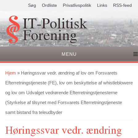
Søg
Ordliste
Privatlivspolitik
Links
RSS-feed
IT-Politisk
Forening
MENU
Du er her
Hjem
» Høringssvar vedr. ændring af lov om Forsvarets
Efterretningstjeneste (FE), lov om beskyttelse af whistleblowere
og lov om Udvalget vedrørende Efterretningstjenesterne
(Styrkelse af tilsynet med Forsvarets Efterretningstjeneste
samt bistand fra teleudbyder
Høringssvar vedr. ændring