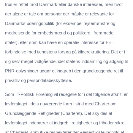
trusler rettet mod Danmark eller danske interesser, men hvor
der alene er tale om personer der måske er relevante for
Danmarks udenrigspolitik (for eksempel rejsemønstre og
medrejsende for embedsmænd og politikere i fremmede
stater), eller som kan have en operativ interesse for FE i
forbindelse med tjenestens forsøg på kilderekruttering. Det er i
sig selv meget vidtgående, idet statens indsamling og adgang til
PNR-oplysninger udgør et indgreb i den grundlæggende ret til
privatliv og persondatabeskyttelse.
Som IT-Politisk Forening vil redegøre for i det følgende afsnit, er
lovforslaget i dets nuværende form i strid med Charter om
Grundlæggende Rettigheder (Charteret). Det skyldes at
lovforslaget indebærer et indgreb i rettigheder og friheder sikret
af Charteret, som ikke respekterer det væsentligste indhold af