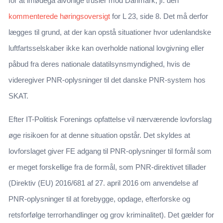
for at imødegå alvorlige trusler mod Danmark, jf. den
kommenterede høringsoversigt
for L 23, side 8. Det må derfor
lægges til grund, at der kan opstå situationer hvor udenlandske
luftfartsselskaber ikke kan overholde national lovgivning eller
påbud fra deres nationale datatilsynsmyndighed, hvis de
videregiver PNR-oplysninger til det danske PNR-system hos
SKAT.
Efter IT-Politisk Forenings opfattelse vil nærværende lovforslag
øge risikoen for at denne situation opstår. Det skyldes at
lovforslaget giver FE adgang til PNR-oplysninger til formål som
er meget forskellige fra de formål, som PNR-direktivet tillader
(Direktiv (EU) 2016/681 af 27. april 2016 om anvendelse af
PNR-oplysninger til at forebygge, opdage, efterforske og
retsforfølge terrorhandlinger og grov kriminalitet). Det gælder for