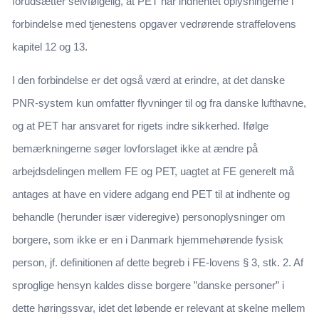
forudsætter selvfølgelig, at PET har indhentet oplysningerne i
forbindelse med tjenestens opgaver vedrørende straffelovens
kapitel 12 og 13.
I den forbindelse er det også værd at erindre, at det danske
PNR-system kun omfatter flyvninger til og fra danske lufthavne,
og at PET har ansvaret for rigets indre sikkerhed. Ifølge
bemærkningerne søger lovforslaget ikke at ændre på
arbejdsdelingen mellem FE og PET, uagtet at FE generelt må
antages at have en videre adgang end PET til at indhente og
behandle (herunder især videregive) personoplysninger om
borgere, som ikke er en i Danmark hjemmehørende fysisk
person, jf. definitionen af dette begreb i FE-lovens § 3, stk. 2. Af
sproglige hensyn kaldes disse borgere ”danske personer” i
dette høringssvar, idet det løbende er relevant at skelne mellem