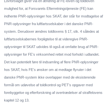
Lovforslaget giver via en ændring af FE-loven og toldloven
mulighed for, at Forsvarets Efterretningstjeneste (FE) kan
indhente PNR-oplysninger hos SKAT, der står for modtagelse af
PNR-oplysninger fra luftfartsselskaber i det danske PNR-
system. Derudover ændres toldlovens § 17, stk. 4 således at
luftfartsselskabernes forpligtelse til at videregive PNR-
oplysninger til SKAT udvides til også at omfatte brug af PNR-
oplysninger for FE's virksomhed rettet mod forhold i udlandet.
Det kan potentielt føre til indsamling af flere PNR-oplysninger
hos SKAT, hvis FE's ønsker om at medtage flyruter i det
danske PNR-system ikke overlapper med de eksisterende
formål om udøvelse af toldkontrol og PET's opgaver med
forebyggelse og efterforskning af overtrædelser af straffelovens
kapitel 12 og 13.