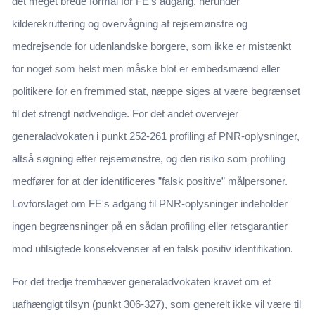
det meget brede formål for FE's adgang, herunder
kilderekruttering og overvågning af rejsemønstre og
medrejsende for udenlandske borgere, som ikke er mistænkt
for noget som helst men måske blot er embedsmænd eller
politikere for en fremmed stat, næppe siges at være begrænset
til det strengt nødvendige. For det andet overvejer
generaladvokaten i punkt 252-261 profiling af PNR-oplysninger,
altså søgning efter rejsemønstre, og den risiko som profiling
medfører for at der identificeres ”falsk positive” målpersoner.
Lovforslaget om FE's adgang til PNR-oplysninger indeholder
ingen begrænsninger på en sådan profiling eller retsgarantier
mod utilsigtede konsekvenser af en falsk positiv identifikation.
For det tredje fremhæver generaladvokaten kravet om et
uafhængigt tilsyn (punkt 306-327), som generelt ikke vil være til