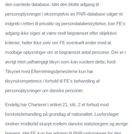
den samlede database. Idet den blotte adgang til
personoplysninger i eksempelvis en PNR-database udgør et
indgreb i retten til privatliv og persondatabeskyttelse, kan FE's
adgang ikke siges at være reelt begrænset efter objektive
kriterier, heller ikke selv om FE eventuelt ender med at
modtage oplysninger om et begrænset antal personer. Der er i
øvrigt intet uafhængigt tilsyn som kan vurdere dette, fordi
Tilsynet med Efterretningstjenesterne kun har
tilsynskompetence i forhold til FE's behandling af
personoplysninger om danske personer.
Endelig har Charteret i artikel 21, stk. 2 et forbud mod
forskelsbehandling på grundlag af nationalitet. Lovforslaget
skelner imidlertid skarpt mellem danske statsborgere og øvrige
borgere, idet FE kun har adgang til PNR-oplysninger for den