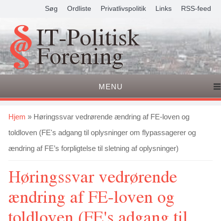
Søg
Ordliste
Privatlivspolitik
Links
RSS-feed
IT-Politisk
Forening
MENU
Du er her
Hjem
» Høringssvar vedrørende ændring af FE-loven og
toldloven (FE's adgang til oplysninger om flypassagerer og
ændring af FE’s forpligtelse til sletning af oplysninger)
Høringssvar vedrørende
ændring af FE-loven og
toldloven (FE's adgang til