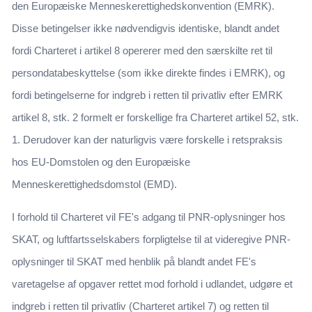
den Europæiske Menneskerettigheds­konvention (EMRK).
Disse betingelser ikke nødvendigvis identiske, blandt andet
fordi Charteret i artikel 8 opererer med den særskilte ret til
persondatabeskyttelse (som ikke direkte findes i EMRK), og
fordi betingelserne for indgreb i retten til privatliv efter EMRK
artikel 8, stk. 2 formelt er forskellige fra Charteret artikel 52, stk.
1. Derudover kan der naturligvis være forskelle i retspraksis
hos EU-Domstolen og den Europæiske
Menneskerettighedsdomstol (EMD).
I forhold til Charteret vil FE's adgang til PNR-oplysninger hos
SKAT, og luftfartsselskabers forpligtelse til at videregive PNR-
oplysninger til SKAT med henblik på blandt andet FE's
varetagelse af opgaver rettet mod forhold i udlandet, udgøre et
indgreb i retten til privatliv (Charteret artikel 7) og retten til