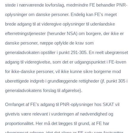
stede i nærværende lovforslag, medmindre FE behandler PNR-
oplysninger om danske personer. Endelig kan FE's meget
brede adgang til at videregive oplysninger til udenlandske
efterretningstjenester (herunder NSA) om borgere, der ikke er
danske personer, næppe opfylde de krav som
generaladvokaten opstiller i punkt 291-305. En reelt ubegrænset
adgang til videregivelse, som det er udgangspunktet i FE-loven
for ikke-danske personer, vil ikke kunne sikre borgerne mod
uberettigede indgreb i grundlæggende rettigheder (jf. punkt 305 i
generaladvokatens forslag til afgørelse).
Omfanget af FE's adgang til PNR-oplysninger hos SKAT vil
givetvis være relevant i vurderingen af nødvendighed og
proportionalitet. Her må det lægges til grund, at FE har
ubegrænset adgang, idet det alene er FE selv som fastsætter