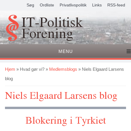
Søg
Ordliste
Privatlivspolitik
Links
RSS-feed
IT-Politisk
Forening
MENU
Du er her
Hjem
»
Hvad gør vi?
»
Medlemsblogs
» Niels Elgaard Larsens
blog
Niels Elgaard Larsens blog
Blokering i Tyrkiet