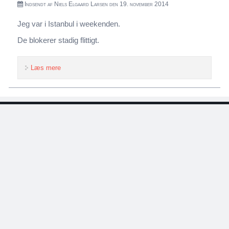
Indsendt af
Niels Elgaard Larsen
den 19. november 2014
Jeg var i Istanbul i weekenden.
De blokerer stadig flittigt.
om Blokering i Tyrkiet
Læs mere